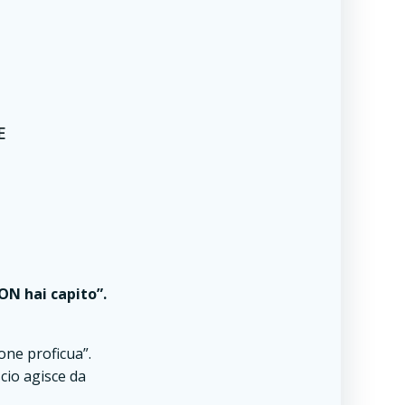
E
ON hai capito”.
one proficua”.
cio agisce da