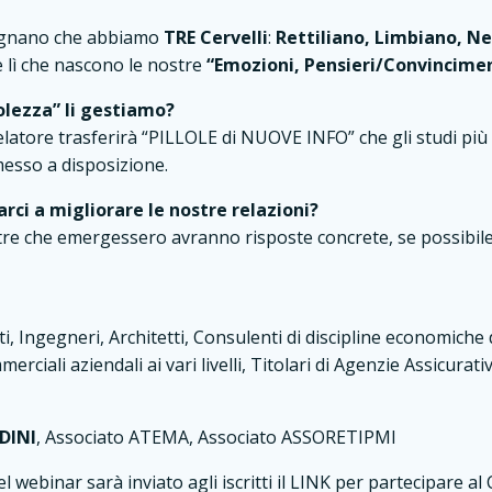
egnano che abbiamo
TRE Cervelli
:
Rettiliano, Limbiano, Ne
 lì che nascono le nostre
“Emozioni, Pensieri/Convincime
lezza” li gestiamo?
elatore trasferirà “PILLOLE di NUOVE INFO” che gli studi più 
sso a disposizione.
ci a migliorare le nostre relazioni?
re che emergessero avranno risposte concrete, se possibil
i, Ingegneri, Architetti, Consulenti di discipline economiche d
rciali aziendali ai vari livelli, Titolari di Agenzie Assicurativ
DINI
, Associato ATEMA, Associato ASSORETIPMI
el webinar sarà inviato agli iscritti il LINK per partecipare al