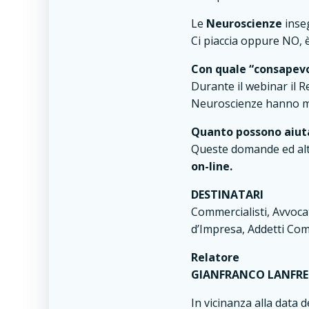
Le
Neuroscienze
ins
Ci piaccia oppure NO, è
Con quale “consapevo
Durante il webinar il R
Neuroscienze hanno me
Quanto possono aiutar
Queste domande ed alt
on-line.
DESTINATARI
Commercialisti, Avvocat
d’Impresa, Addetti Comme
Relatore
GIANFRANCO LANFRE
In vicinanza alla data d