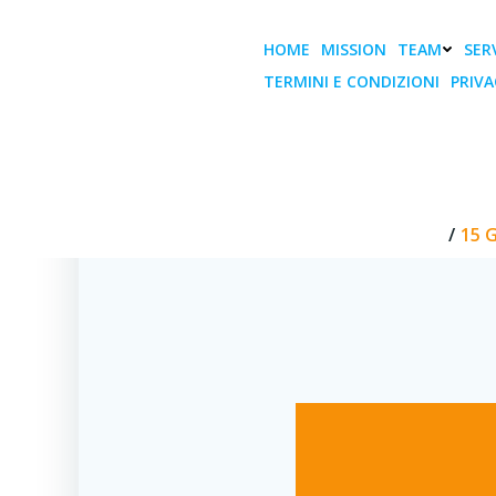
Vai
al
HOME
MISSION
TEAM
SERV
contenuto
TERMINI E CONDIZIONI
PRIVA
15 Giugno, on
HOME
15 