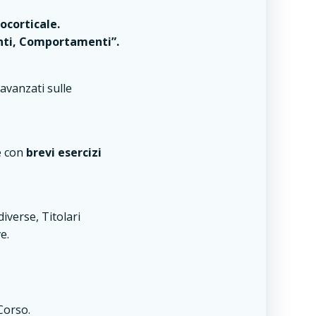
ocorticale.
nti, Comportamenti”.
avanzati sulle
e con
brevi esercizi
iverse, Titolari
e.
 Corso.