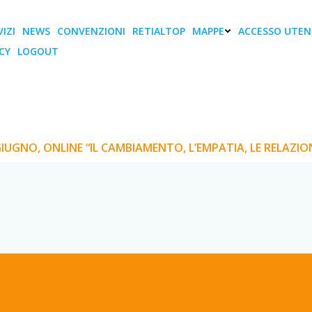
IZI
NEWS
CONVENZIONI
RETIALTOP
MAPPE
ACCESSO UTEN
CY
LOGOUT
line “IL CAMBIAMENTO,
RELAZIONI PROFICUE”
GIUGNO, ONLINE “IL CAMBIAMENTO, L’EMPATIA, LE RELAZIO