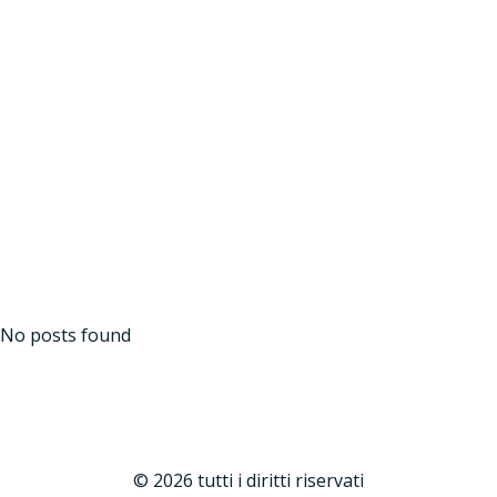
Vai
al
contenuto
OSECO
No posts found
© 2026 tutti i diritti riservati