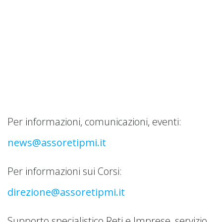
Vai
al
contenuto
Contatti
Per informazioni, comunicazioni, eventi:
news@assoretipmi.it
Per informazioni sui Corsi:
direzione@assoretipmi.it
Supporto specialistico Reti e Imprese, servizio