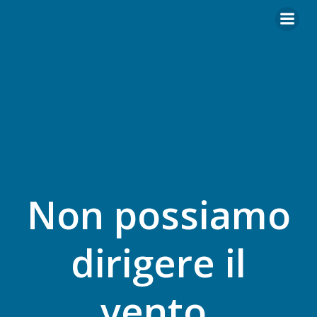
Vai
al
contenuto
Non possiamo
dirigere il
vento,