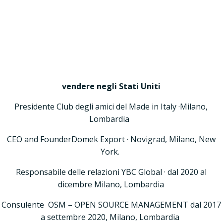
Vai
al
Delegato MILANO (EXPORT)
contenuto
Consulente per la Strategia di espansione
Internazionale
Flavio Mazzolatti
Analisi di fattibilità e di tutte le attività operative per
vendere negli Stati Uniti
Presidente Club degli amici del Made in Italy ·Milano,
Lombardia
CEO and FounderDomek Export · Novigrad, Milano, New
York.
Responsabile delle relazioni YBC Global · dal 2020 al
dicembre Milano, Lombardia
Consulente OSM – OPEN SOURCE MANAGEMENT dal 2017
a settembre 2020, Milano, Lombardia