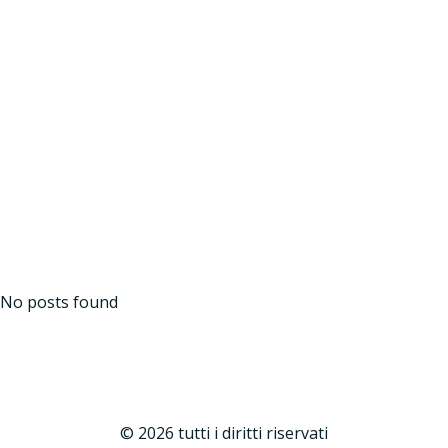
Vai
al
contenuto
mercato del lavoro
No posts found
© 2026 tutti i diritti riservati