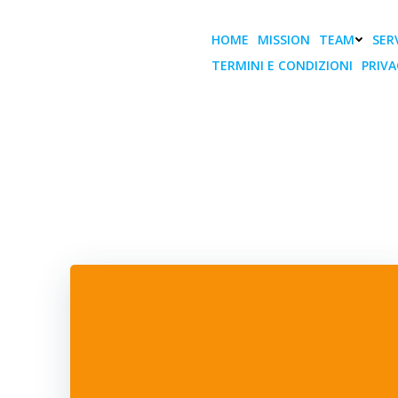
Vai
al
HOME
MISSION
TEAM
SERV
contenuto
TERMINI E CONDIZIONI
PRIVA