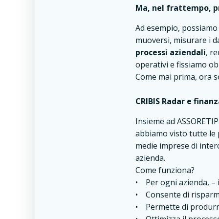
Ma, nel frattempo, p
Ad esempio, possiamo m
muoversi, misurare i da
processi aziendali
, r
operativi e fissiamo obie
Come mai prima, ora 
CRIBIS Radar e finan
Insieme ad ASSORETIPMI,
abbiamo visto tutte le 
medie imprese di interc
azienda.
Come funziona?
• Per ogni azienda, – i
• Consente di risparm
• Permette di produrre