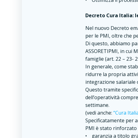
• Ottimizza il processo
Decreto Cura Italia: 
Nel nuovo Decreto eman
per le PMI, oltre che pe
Di questo, abbiamo parl
ASSORETIPMI, in cui Mer
famiglie (art. 22 – 23- 
In generale, come stabi
ridurre la propria attiv
integrazione salariale 
Questo tramite specifi
dell’operatività compre
settimane.
(vedi anche:
“Cura Ital
Specificatamente per an
PMI è stato rinforzato 
• garanzia a titolo gra