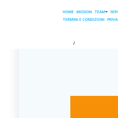
Vai
al
HOME
MISSION
TEAM
SERV
contenuto
TERMINI E CONDIZIONI
PRIVA
COVID 19, va
HOME
COVID 19, VALORIZZI