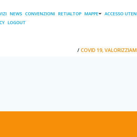
IZI
NEWS
CONVENZIONI
RETIALTOP
MAPPE
ACCESSO UTEN
CY
LOGOUT
lorizziamo le risorse pe
AMO LE RISORSE PER IL RILANCIO
COVID 19, VALORIZZIAMO