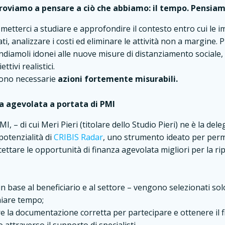
roviamo a pensare a ciò che abbiamo: il tempo.
Pensiam
etterci a studiare e approfondire il contesto entro cui le
ti, analizzare i costi ed eliminare le attività non a margine.
endiamoli idonei alle nuove misure di distanziamento sociale
ttivi realistici.
sono necessarie
azioni fortemente misurabili.
za agevolata a portata di PMI
 – di cui Meri Pieri (titolare dello Studio Pieri) ne è la dele
potenzialità di
CRIBIS Radar
, uno strumento ideato per perme
ettare le opportunità di finanza agevolata migliori per la ri
n base al beneficiario e al settore – vengono selezionati solo 
iare tempo;
 la documentazione corretta per partecipare e ottenere il 