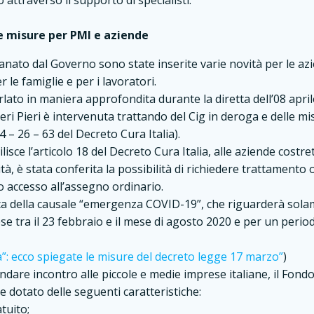
 attraverso il supporto di specialisti.
le misure per PMI e aziende
ato dal Governo sono state inserite varie novità per le azie
r le famiglie e per i lavoratori.
ato in maniera approfondita durante la diretta dell’08 aprile
i Pieri è intervenuta trattando del Cig in deroga e delle mi
24 – 26 – 63 del Decreto Cura Italia).
lisce l’articolo 18 del Decreto Cura Italia, alle aziende costr
ità, è stata conferita la possibilità di richiedere trattamento 
o accesso all’assegno ordinario.
ca della causale “emergenza COVID-19”, che riguarderà sola
se tra il 23 febbraio e il mese di agosto 2020 e per un perio
ia”: ecco spiegate le misure del decreto legge 17 marzo”
)
dare incontro alle piccole e medie imprese italiane, il Fondo
e dotato delle seguenti caratteristiche:
tuito;