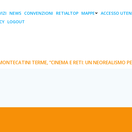
IZI
NEWS
CONVENZIONI
RETIALTOP
MAPPE
ACCESSO UTEN
CY
LOGOUT
ontecatini Terme, “CIN
SMO PER IL TERZO M
MONTECATINI TERME, “CINEMA E RETI: UN NEOREALISMO PE