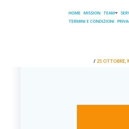
Vai
al
HOME
MISSION
TEAM
SERV
contenuto
TERMINI E CONDIZIONI
PRIVA
25 Ottobre, M
NEOREALI
HOME
25 OTTOBRE, 