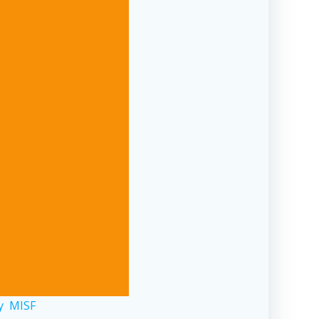
y
MISF