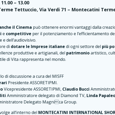
11.00 – 13.00
Terme Tettuccio, Via Verdi 71 – Montecatini Term
anche il Cinema
può ottenere enormi vantaggi dalla creazi
li
e
competitive
per il potenziamento e l’efficientamento de
 e dell’audiovisivo.
ore di
dotare le Imprese italiane
di ogni settore del
più p
ellenze produttive e artigianali, del
patrimonio
artistico, cul
tile di Vita rappresenta nel mondo.
lo di discussione a cura del MISFF
rari
Presidente ASSORETIPMI.
co
Vicepresidente ASSORETIPMI,
Claudio Bucci
Amministrat
liti
Amministratore delegato di Diamond TV,
Linda Papale
inistratore Delegato Magnica Group.
volge all’interno del
MONTECATINI INTERNATIONAL SHORT