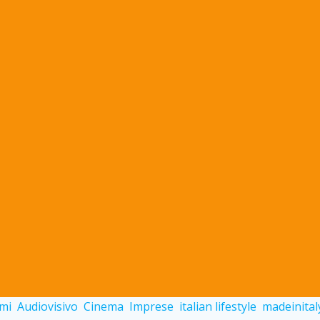
pmi
Audiovisivo
Cinema
Imprese
italian lifestyle
madeinital