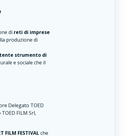
e
one di
reti di imprese
lla produzione di
otente strumento di
turale e sociale che il
ore Delegato TOED
o
TOED FILM Srl,
 FILM FESTIVAL
che