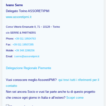
Ivano Serre
Delegato Torino ASSORETIPMI
www.assoretipmi.it
Corso Vittorio Emanuele II, 71 – 10128 – Torino
c/o SERRE & PARTNERS
Phone:
+39 011 19504763
Fax:
+39 011 19507285
Mobile:
+39 348 2288256
Email:
i.serre@assoretipmi.it
Delegazione Regionale Piemonte
Vuoi conoscere meglio AssoretiPMI?
qui trovi tutti i riferimenti per il
contatto
Non sei ancora Socio e vuoi far parte anche tu di questo progetto
che cresce ogni giorno in Italia e all’estero?
Scopri come