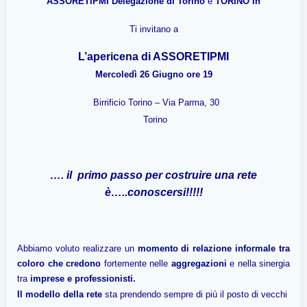
ASSORETIPMI
Delegazione di Torino
e
TORINO In
Ti invitano a
L’apericena di ASSORETIPMI
Mercoledì 26 Giugno ore 19
Birrificio Torino – Via Parma, 30
Torino
…. il primo passo per costruire una rete
è…..conoscersi!!!!!
Abbiamo voluto realizzare un
momento di relazione informale
tra
coloro che credono
fortemente nelle
aggregazioni
e nella sinergia
tra
i
mprese e professionisti.
Il modello della rete
sta prendendo sempre di più il posto di vecchi