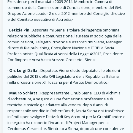
Presidente per il mandato 2009-2014. Membro in Camera di
commercio della Commissione di Conciliazione, membro del GAL –
Gruppo Azione Leader 2 e dal 2012 membro del Consiglio direttivo
e del Comitato esecutivo di Accredia;·
·
Letizia Pini
, AssoretiPmi Siena. Titolare dell’agenzia omonima
relazioni pubbliche e comunicazione, laureata in sociologia delle
comunicazioni, Delegato Provinciale AssoretiPmi Siena, Manager
di rete di Rielpublishing, Consigliere Nazionale FERPI e Socia
Professionista Qualificata ai sensi della Legge 4/2013, Presidente
Confimprese Area Vasta Arezzo-Grosseto- Siena.·
·
On. Luigi Dallai
, Deputato. Viene eletto deputato alle elezioni
politiche del 2013 della XVII Legislatura della Repubblica Italiana
nella circoscrizione XII Toscana per il Partito Democratico;·
·
Mauro Schiatti
, Rappresentante Clhub Siena. CEO di Alchimia
d’Architettura, a seguito di una formazione professionale di
tecniche e psicologia adattate alla vendita, dopo 6 anni di
responsabile vendite in Robert Bosch, lascia Siena e si trasferisce
in Emilia per svolgere l’attività di Key Account per la GranitiFiandre e
in seguito ha ricoperto l’incarico di Project Manager per la
Cerdomus Ceramiche. Rientrato a Siena, dopo alcune consulenze