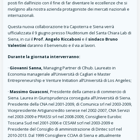
posti fin dall’inizio con il fine di far diventare le eccellenze che si
rivolgono alla nostra azienda protagoniste dei mercati nazionali e
internazionali.
Questa nuova collaborazione tra Capoterra e Siena verrà
ufficializzata il 9 giugno presso l’Auditorium del Santa Chiara Lab di
Siena, in cui il
Prof. Angelo Riccaboni
e il
sindaco Bruno
Valentini
daranno il benvenuto e il via ai lavori.
Durante la giornata interverranno:
·
Giovanni Sanna,
Managing Partner di Clhub. Laureato in
Economia manageriale all’Università di Cagliari e Master
Entrepreneurship e Venture Initiation all’Università di Los Angeles;
·
Massimo Guasconi
, Presidente della camera di commercio di
Siena. Laurea in Giurisprudenza conseguita all’Università di Siena.
Presidente della CNA nel 2001-2009, di Comunica srl nel 2003-2009,
Vicepresidente Artigiancredito senese nel 2002-2007, CNA Servizi
nel 2003-2009 e PRASSI srl nel 2008-2009, Consigliere Eurobic
Toscana Sud nel 2001-2006 e CESAM scrl nel 2003-2009 e
Presidente del Consiglio di amministrazione di Dintec scrl nel
2010-2013. Dal 1999 Consigliere CCIAA di Siena e attualmente