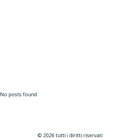
Vai
al
contenuto
Concorso IDEA
No posts found
© 2026 tutti i diritti riservati