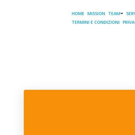
Vai
al
HOME
MISSION
TEAM
SERV
contenuto
TERMINI E CONDIZIONI
PRIVA