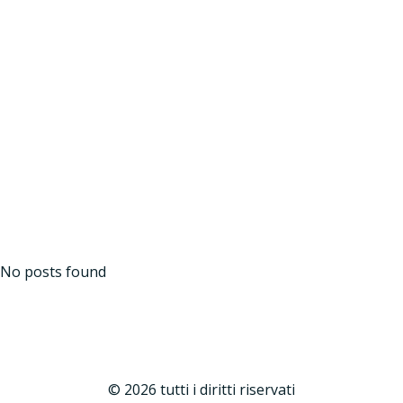
Vai
al
contenuto
Revenue
management
No posts found
© 2026 tutti i diritti riservati