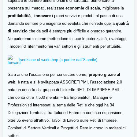
superare le barriere dimensionali e di struttura, aumentare la
presenza sui mercati, realizzare
economie di scala,
migliorare la
profittabilità
,
innovare
i propri servizi e prodotti al passo di una
domanda sempre più esigente ed evoluta che richiede quella
qualità
di servizio
che da soli è sempre più difficile e oneroso garantire.
Ne parleremo insieme mettendone in luce le potenzialità, i vantaggi,
i modelli di riferimento nei vari settori e gli strumenti per attuarle.
Iscrizione al workshop (a partire dall’8 aprile)
Sarà anche l’occasione per conoscere come,
proprio grazie al
web
, è nata e si è sviluppata ASSORETIPMI, l’associazione 2.0
nata un anno fa dal gruppo di LinkedIn RETI DI IMPRESE PMI –
che conta oltre 7.500 membri – tra Imprenditori, Manager e
Professionisti interessati al tema delle Reti e che oggi ha 34
Delegazioni Territoriali tra Italia ed Estero in continua espansione,
oltre 35 eventi all’attivo, Tavoli di Lavoro sulle Reti di Imprese,
Comitati di Settore Verticali e Progetti di Rete in corso in molteplici
settori.