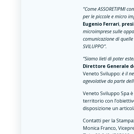
“Come ASSORETIPMI cons
per le piccole e micro i
Eugenio Ferrari
,
pres
microimprese sulle opport
comunicazione di quelle 
SVILUPPO”.
“Siamo lieti di poter es
Direttore Generale d
Veneto Sviluppo:
è il n
agevolative da parte dell
Veneto Sviluppo Spa è l
territorio con l’obiett
disposizione un articola
Contatti per la Stampa
Monica Franco, Vicepr