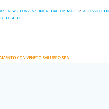
IZI
NEWS
CONVENZIONI
RETIALTOP
MAPPE
ACCESSO UTEN
CY
LOGOUT
A OTTENUTO L’ACCR
VENETO SVILUPPO SP
CREDITAMENTO CON VENETO SVILUPPO SPA
TAMENTO CON VENETO SVILUPPO SPA