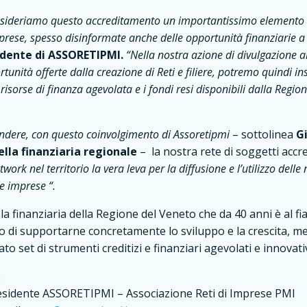
ideriamo questo accreditamento un importantissimo elemento d
mprese, spesso disinformate anche delle opportunità finanziarie a
idente di ASSORETIPMI.
“Nella nostra azione di divulgazione al
unità offerte dalla creazione di Reti e filiere, potremo quindi in
risorse di finanza agevolata e i fondi resi disponibili dalla Regi
tendere, con questo coinvolgimento di Assoretipmi
– sottolinea
G
ella finanziaria regionale
– la nostra rete di soggetti accr
etwork nel territorio la vera leva per la diffusione e l’utilizzo dell
e imprese “.
a finanziaria della Regione del Veneto che da 40 anni è al fi
ivo di supportarne concretamente lo sviluppo e la crescita, m
to set di strumenti creditizi e finanziari agevolati e innovativ
:
esidente ASSORETIPMI – Associazione Reti di Imprese PMI