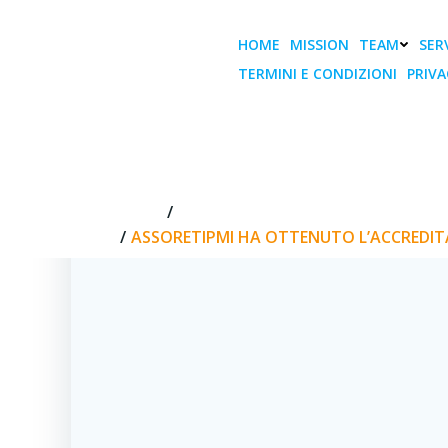
Vai
al
HOME
MISSION
TEAM
SERV
contenuto
TERMINI E CONDIZIONI
PRIVA
ASSORETIPMI H
HOME
ASSORETIPMI HA OTTENUTO L’AC
ASSORETIPMI HA OTTENUTO L’ACCREDI