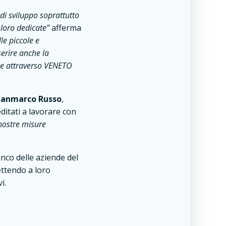
i sviluppo soprattutto
 loro dedicate”
afferma
le piccole e
serire anche la
one attraverso VENETO
ianmarco Russo
,
editati a lavorare con
e nostre misure
anco delle aziende del
ettendo a loro
i.