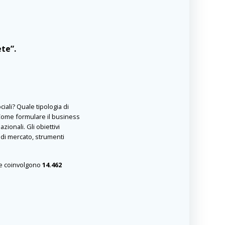
ete”.
iali? Quale tipologia di
? Come formulare il business
zionali. Gli obiettivi
i di mercato, strumenti
 che coinvolgono
14.462