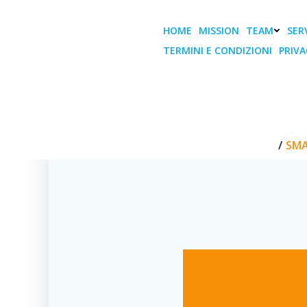
Vai
al
HOME
MISSION
TEAM
SERV
contenuto
TERMINI E CONDIZIONI
PRIVA
SMAU Fire
HOME
SMA