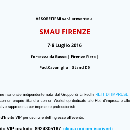
ASSORETIPMI sarà presente a
SMAU FIRENZE
7-8 Luglio 2016
Fortezza da Basso |
F
irenze Fiera |
Pad.Cavaniglia | Stand D5
e nazionale indipendente nata dal Gruppo di LinkedIn
RETI DI IMPRESE
 con un proprio Stand e con un Workshop dedicato alle
Reti d’impresa e all
ivo rappresenta per imprese e professionisti.
d’Invito VIP
per usufruire dell’ingresso all’evento:
ito VIP gratuito
:
8924305167
clicca qui per iscriverti