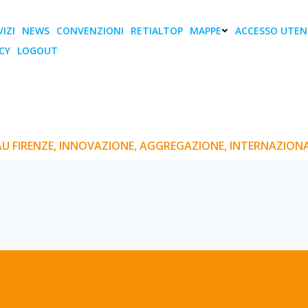
IZI
NEWS
CONVENZIONI
RETIALTOP
MAPPE
ACCESSO UTEN
CY
LOGOUT
nze, Innovazione, agg
internazionalizzazione
U FIRENZE, INNOVAZIONE, AGGREGAZIONE, INTERNAZION