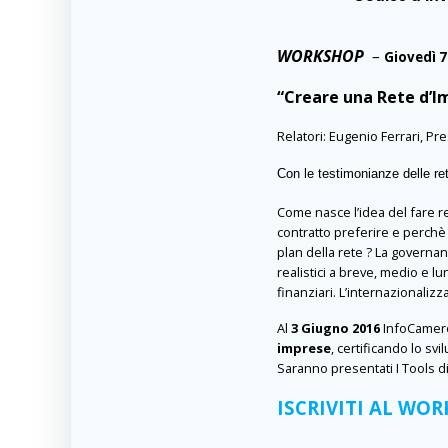
WORKSHOP
–
Giovedì 7
“Creare una Rete d’Im
Relatori: Eugenio Ferrari, Pr
Con le testimonianze delle re
Come nasce l’idea del fare re
contratto preferire e perchè 
plan della rete ? La governanc
realistici a breve, medio e lu
finanziari.
L’internazionalizz
Al
3 Giugno 2016
InfoCamere
imprese
, certificando lo s
Saranno presentati I Tools di
ISCRIVITI AL WO