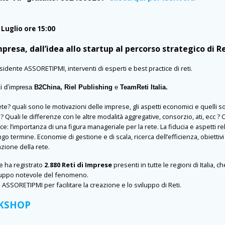
 Luglio ore 15:00
presa, dall’idea allo startup al percorso strategico di R
esidente ASSORETIPMI, interventi di esperti e best practice di reti.
ti d’impresa
B2China, Riel Publishing
e
TeamReti Italia.
te? quali sono le motivazioni delle imprese, gli aspetti economici e quelli soc
? Quali le differenze con le altre modalità aggregative, consorzio, ati, ecc 
e: l’importanza di una figura manageriale per la rete. La fiducia e aspetti rela
ngo termine. Economie di gestione e di scala, ricerca dell’efficienza, obiettiv
azione della rete.
 ha registrato
2.880 Reti di Imprese
presenti in tutte le regioni di Italia,
viluppo notevole del fenomeno.
 ASSORETIPMI per facilitare la creazione e lo sviluppo di Reti.
RKSHOP