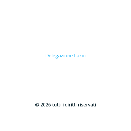
Vai
al
Delegato ROMA
contenuto
Profilo in aggiornamento.
Claudio Polito
Linkedin
Delegazione Lazio
© 2026 tutti i diritti riservati