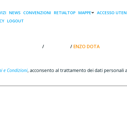
IZI
NEWS
CONVENZIONI
RETIALTOP
MAPPE
ACCESSO UTEN
CY
LOGOUT
e this form.
Il tuo nome *
Il tuo indir
Enzo Dota
HOME
CONTATTI
ENZO DOTA
i e Condizioni
, acconsento al trattamento dei dati personali