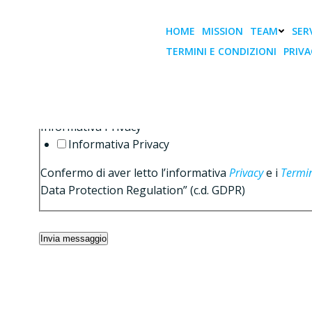
Vai
al
HOME
MISSION
TEAM
SERV
contenuto
TERMINI E CONDIZIONI
PRIVA
Please enable JavaScript in your browser to complet
Messaggio *
Informativa Privacy *
Informativa Privacy
Confermo di aver letto l’informativa
Privacy
e i
Termin
Data Protection Regulation” (c.d. GDPR)
Invia messaggio