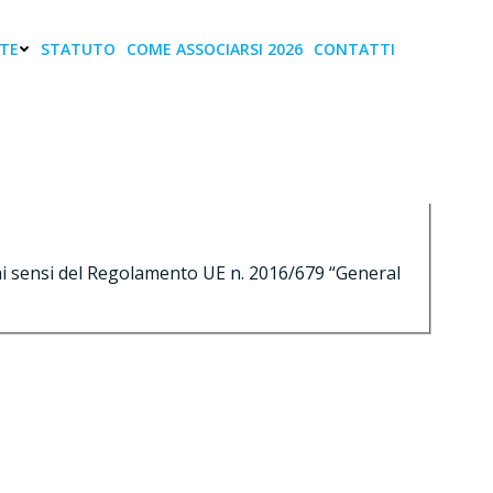
TE
STATUTO
COME ASSOCIARSI 2026
CONTATTI
izzo e-mail *
Oggetto *
 ai sensi del Regolamento UE n. 2016/679 “General