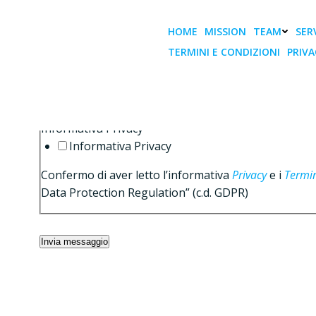
Vai
al
HOME
MISSION
TEAM
SERV
contenuto
TERMINI E CONDIZIONI
PRIVA
Please enable JavaScript in your browser to complet
Messaggio *
Informativa Privacy *
Informativa Privacy
Confermo di aver letto l’informativa
Privacy
e i
Termin
Data Protection Regulation” (c.d. GDPR)
Invia messaggio