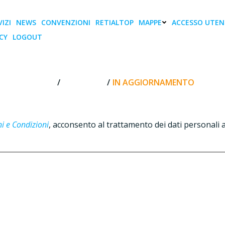
IZI
NEWS
CONVENZIONI
RETIALTOP
MAPPE
ACCESSO UTEN
CY
LOGOUT
e this form.
Il tuo nome *
Il tuo indir
In aggiornamento
HOME
CONTATTI
IN AGGIORNAMENTO
i e Condizioni
, acconsento al trattamento dei dati personali