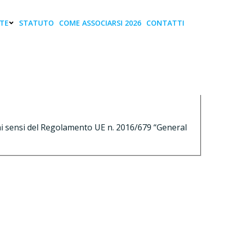
TE
STATUTO
COME ASSOCIARSI 2026
CONTATTI
izzo e-mail *
Oggetto *
 ai sensi del Regolamento UE n. 2016/679 “General