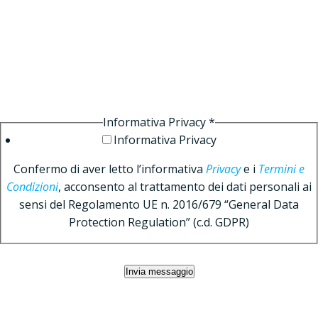
Vai
al
Please enable JavaScript in your browser to complete this
contenuto
form.
Il tuo nome *
Il tuo indirizzo e-
mail *
Oggetto *
Sergio Amato
Messaggio *
Informativa Privacy *
Informativa Privacy
Confermo di aver letto l’informativa
Privacy
e i
Termini e
Condizioni
, acconsento al trattamento dei dati personali ai
sensi del Regolamento UE n. 2016/679 “General Data
Protection Regulation” (c.d. GDPR)
Invia messaggio