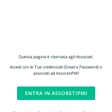
Vai
al
contenuto
Accesso riservato
agli Associati !
Questa pagina è riservata agli Associati.
Accedi con le Tue credenziali (Email e Password) o
associati ad AssoretiPMI
ENTRA IN ASSORETIPMI