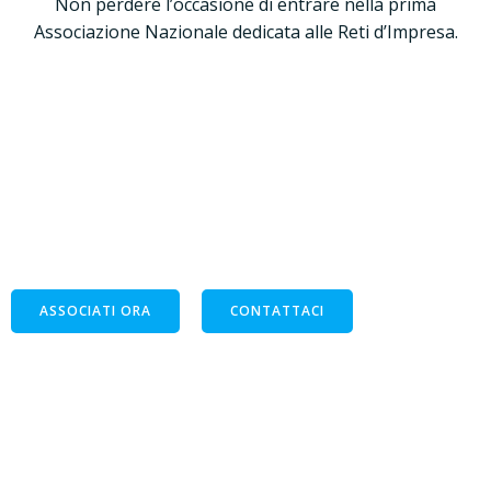
Non perdere l’occasione di entrare nella prima
Associazione Nazionale dedicata alle Reti d’Impresa.
ASSORETIPMI
“un gruppo di persone che condivide un obiettivo
comune può raggiungere l’impossibile”
ASSOCIATI ORA
CONTATTACI
assoretipmi@gmail.com
info@assoretipmi.it
Via Scaglia Est, 144, 41126 Modena