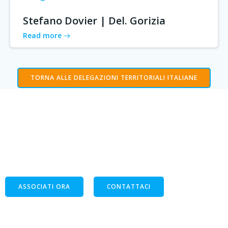
Stefano Dovier | Del. Gorizia
Read more
TORNA ALLE DELEGAZIONI TERRITORIALI ITALIANE
ASSORETIPMI
“un gruppo di persone che condivide un obiettivo
comune può raggiungere l’impossibile”
ASSOCIATI ORA
CONTATTACI
assoretipmi@gmail.com