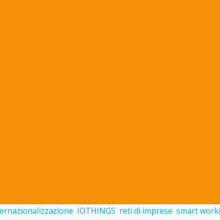
ternazionalizzazione
IOTHINGS
reti di imprese
smart work