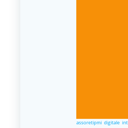
assoretipmi
digitale
in