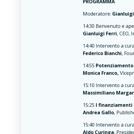
PROGRAMMA
Moderatore:
Gianluigi
14:30 Benvenuto e aper
Gianluigi Ferri
, CEO, 
14:40 Intervento a cura
Federico Bianchi
, Fou
14:55
Potenziamento s
Monica Franco,
Vicepr
15:10 Intervento a cura
Massimiliano Marga
15:25
I finanziamenti
Andrea Gallo
, Publish
15:40 Intervento a cura
Aldo Curinga
, Presid