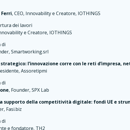
 Ferri
, CEO, Innovability e Creatore, IOTHINGS
tura dei lavori
Innovability e Creatore, IOTHINGS
 di
nder, Smartworking.srl
trategico: l’innovazione corre con le reti d’impresa, n
esidente, Assoretipmi
 di
rone
, Founder, SPX Lab
 a supporto della competitività digitale: fondi UE e stru
er, Fasi.biz
 di
ente e fondatore, TH2