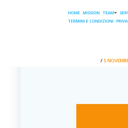
Vai
al
HOME
MISSION
TEAM
SERV
contenuto
TERMINI E CONDIZIONI
PRIVA
5 Novembre, 
SMART P
HOME
5 NOVEMBR