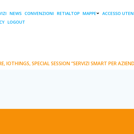
IZI
NEWS
CONVENZIONI
RETIALTOP
MAPPE
ACCESSO UTEN
CY
LOGOUT
IOTHINGS, Special Ses
ER AZIENDE ITALIAN
E, IOTHINGS, SPECIAL SESSION “SERVIZI SMART PER AZIEN