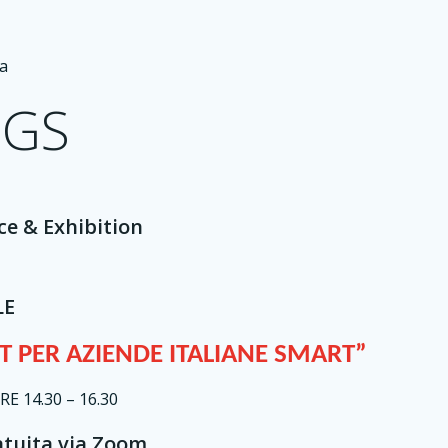
 a
NGS
ce & Exhibition
LE
T PER AZIENDE ITALIANE SMART”
E 14.30 – 16.30
atuita via Zoom