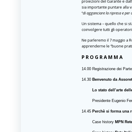
proiezioni del Garante e dal
sia importante puntare alla 
“
di agganciare la ripresa e per 
Un sistema – quello che si s
coinvolgere tutti gli operator
Ne parleremo il 7 maggio a R
apprenderne le “buone prati
P R O G R A M M A
14.00 Registrazione dei Parte
14.30
Benvenuto da Assoret
Lo stato dell’arte delle R
Presidente Eugenio Ferrar
14.45
Perchè si forma una r
Case history
MPN Rete 