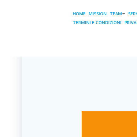
Vai
al
HOME
MISSION
TEAM
SERV
contenuto
TERMINI E CONDIZIONI
PRIVA
I