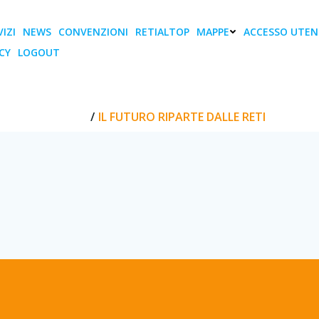
IZI
NEWS
CONVENZIONI
RETIALTOP
MAPPE
ACCESSO UTEN
CY
LOGOUT
l Futuro riparte dalle Re
HOME
IL FUTURO RIPARTE DALLE RETI