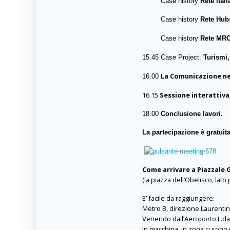
Case history
Rete Ital
Case history
Rete Hub
Case history
Rete MRO
15.45 Case Project:
Turismi,
La Comunicazione n
16.00
16.15
Sessione interattiva
18.00
Conclusione lavori.
La partecipazione è gratuita
Come arrivare a Piazzale 
(la
piazza
dell’Obelisco, lato
E’ facile da raggiungere:
Metro B, direzione Laurentin
Venendo dall’Aeroporto L.da
In macchina, in zona ci sono 