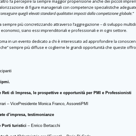
l’altro fa percepire la sempre maggior propensione anche dei piccoli imprend
valorizzazione di figure manageriali con competenze specialistiche adeguat
conseguire quegli elevati standard qualitativi imposti dalla competizione globale.”
ta sempre più concretizzando attraverso l’aggregazione – di sviluppo multidi
i economici, siano essi imprenditoriali e professionali e in ogni settore.
oma in un evento dedicato a chi è interessato ad approfondire la conoscen
che” sempre più diffuse e coglierne le grandi opportunità che queste offr
cipanti
ipmi.
eti di Impresa, le prospettive e opportunità per PMI e Professionisti
i – VicePresidente Monica Franco, AssoretiPMI
ete d’impresa, testimonianze
Porti turistici
– Enrico Bertacchi