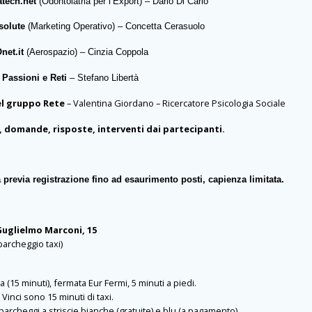
iatech.net
(Odontoiatria per l’Export) – Dario Di Carlo
solute
(Marketing Operativo) – Concetta Cerasuolo
net.it
(Aerospazio) – Cinzia Coppola
 Passioni e Reti
– Stefano Libertà
el gruppo Rete
– Valentina Giordano – Ricercatore Psicologia Sociale
, domande, risposte, interventi dai partecipanti.
 previa registrazione fino ad esaurimento posti, capienza limitata.
Guglielmo Marconi, 15
 parcheggio taxi)
a (
15
minuti), fermata Eur Fermi, 5 minuti a piedi.
 Vinci sono
15
minuti di taxi.
parcheggi a striscie bianche (gratuite) e blu (a pagamento).