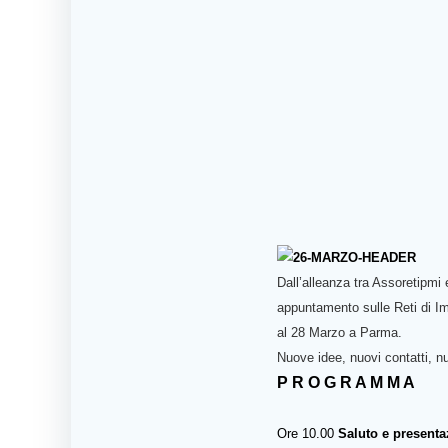
Dall’alleanza tra Assoretipm
appuntamento sulle Reti di Im
al 28 Marzo a Parma.
Nuove idee, nuovi contatti, n
P R O G R A M M A
Ore 10.00
Saluto e presenta