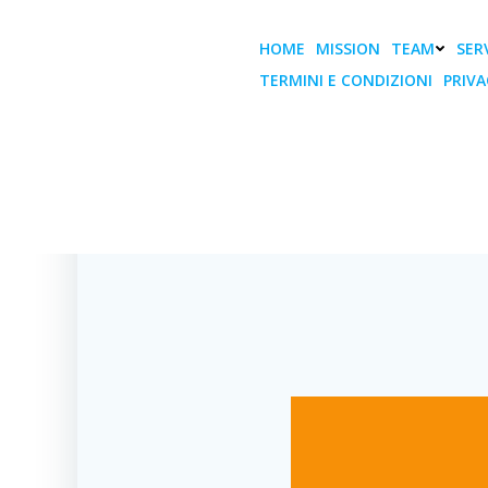
Vai
al
HOME
MISSION
TEAM
SERV
contenuto
TERMINI E CONDIZIONI
PRIVA
MECSPE, Con
HOME