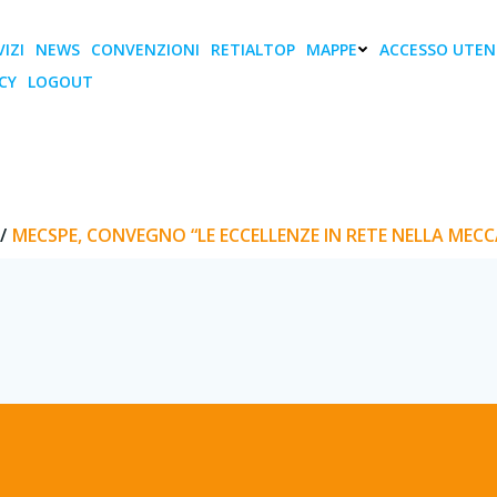
IZI
NEWS
CONVENZIONI
RETIALTOP
MAPPE
ACCESSO UTEN
CY
LOGOUT
vegno “Le eccellenze i
meccanica”
MECSPE, CONVEGNO “LE ECCELLENZE IN RETE NELLA MECC