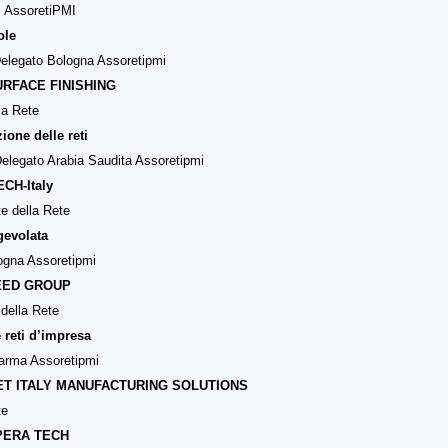
i AssoretiPMI
ole
Delegato Bologna Assoretipmi
SURFACE FI
NISHING
la Rete
ione delle reti
Delegato Arabia Saudita Assoretipmi
ECH-Italy
e della Rete
gevolata
logna Assoretipmi
 SEED GROUP
 della Rete
e reti d’impresa
Parma Assoretipmi
 MET ITALY MANUFACTURING SOLUTIONS
te
 OPERA TECH