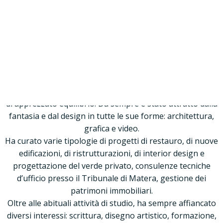
Vai
al
Delegato BASILICATA
contenuto
Nicola Mario Fraccalvieri, nasce a Matera il 4 Settembre
1983.
Nicola Mario
Diplomato Geometra all’Istituto Tecnico Commerciale e per
Geometri “A. Olivetti” di Matera nel 2002.
Fraccalvieri
Nicola M. Fraccalvieri è un professionista contemporaneo e
di apprezzato equilibrio. Da sempre è stato attratto dalla
fantasia e dal design in tutte le sue forme: architettura,
grafica e video.
Ha curato varie tipologie di progetti di restauro, di nuove
edificazioni, di ristrutturazioni, di interior design e
progettazione del verde privato, consulenze tecniche
d’ufficio presso il Tribunale di Matera, gestione dei
patrimoni immobiliari.
Oltre alle abituali attività di studio, ha sempre affiancato
diversi interessi: scrittura, disegno artistico, formazione,