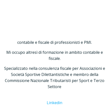
Vai
al
Delegato VARESE
contenuto
Rag. Paolo Polito – Iscritto all’istituto Nazionale Tributaristi
– INT dal 2002
Paolo Polito
Unitamente ai miei 6 collaboratori, mi occupo della gestione
contabile e fiscale di professionisti e PMI.
Mi occupo altresì di formazione in ambito contabile e
fiscale.
Specializzato nella consulenza fiscale per Associazioni e
Società Sportive Dilettantistiche e membro della
Commissione Nazionale Tributaristi per Sport e Terzo
Settore
Linkedin