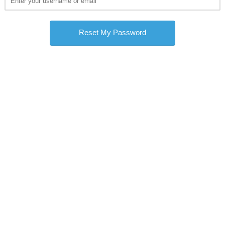
Informazione, formazione, conoscenza,
che ASSORETIPMI sviluppa e offre con
associati. Aderire ad ASSORETIPMI v
ivo comune può