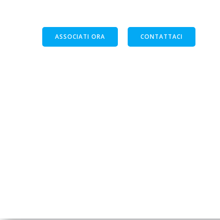
raggiungere l’impossibile”
ASSOCIATI ORA
CONTATTACI
assoretipmi@gmail.com
info@assoretipmi.it
Via Scaglia Est, 144, 41126 Modena
P.I. IT03437560364
C.F. 03437560364