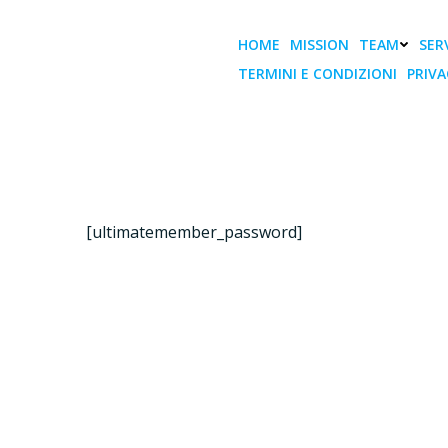
Vai
al
HOME
MISSION
TEAM
SERV
contenuto
TERMINI E CONDIZIONI
PRIVA
[ultimatemember_password]