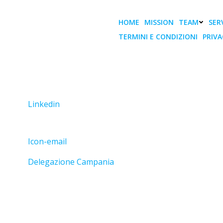
Vai
al
HOME
MISSION
TEAM
SERV
contenuto
TERMINI E CONDIZIONI
PRIVA
Delegato BENEVENTO
profilo in aggiornamento
Linkedin
Icon-email
Delegazione Campania