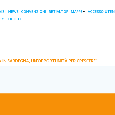
IZI
NEWS
CONVENZIONI
RETIALTOP
MAPPE
ACCESSO UTEN
CY
LOGOUT
iari: “Le Reti di Impr
opportunità per cresc
I IMPRESA IN SARDEGNA, UN’OPPORTUNITÀ PER CRESCERE”
ESA IN SARDEGNA, UN’OPPORTUNITÀ PER CRESCERE”