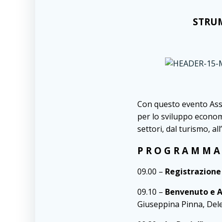
STRUM
Con questo evento Ass
per lo sviluppo economi
settori, dal turismo, al
P R O G R A M M 
09.00 –
Registrazione
09.10 –
Benvenuto e A
Giuseppina Pinna, Del