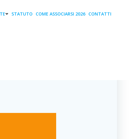
TE
STATUTO
COME ASSOCIARSI 2026
CONTATTI
esa in Sardegna,
ere”