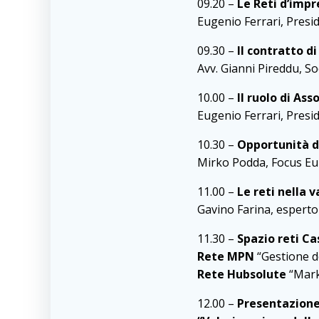
09.20 –
Le Reti d’impr
Eugenio Ferrari, Pres
09.30 –
Il contratto d
Avv. Gianni Pireddu, S
10.00 –
Il ruolo di As
Eugenio Ferrari, Presi
10.30 –
Opportunità di
Mirko Podda, Focus E
11.00 –
Le reti nella 
Gavino Farina, esperto 
11.30 –
Spazio reti Ca
Rete MPN
“Gestione de
Rete Hubsolute
“Mark
12.00 –
Presentazione