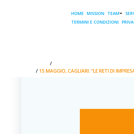
Vai
al
HOME
MISSION
TEAM
SERV
contenuto
TERMINI E CONDIZIONI
PRIVA
15 Maggio, Cagl
un’
HOME
15 MAGGIO, CAGLIARI: “LE RETI D
15 MAGGIO, CAGLIARI: “LE RETI DI IMPR