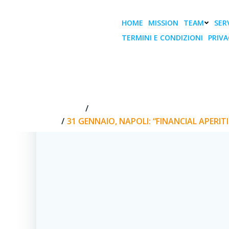
Vai
al
HOME
MISSION
TEAM
SERV
contenuto
TERMINI E CONDIZIONI
PRIVA
31 Gennaio, Na
imperdi
HOME
31 GENNAIO, NAPOLI: “FINANCIAL A
31 GENNAIO, NAPOLI: “FINANCIAL APERIT