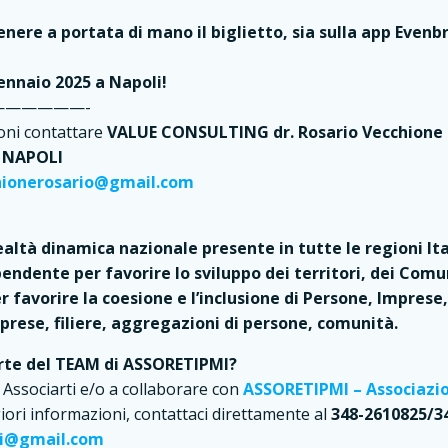
nere a portata di mano il biglietto, sia sulla app Evenbr
ennaio 2025 a Napoli!
—————-
ioni contattare
VALUE CONSULTING dr. Rosario Vecchione –
3 NAPOLI
hionerosario@gmail.com
ltà dinamica nazionale presente in tutte le regioni Ital
pendente per favorire lo sviluppo dei territori, dei Comu
r favorire la coesione e l’inclusione di Persone, Imprese,
mprese, filiere, aggregazioni di persone, comunità.
arte del TEAM di ASSORETIPMI?
 Associarti e/o a collaborare con
ASSORETIPMI – Associazio
ori informazioni, contattaci direttamente al
348-2610825/3
mi@gmail.com