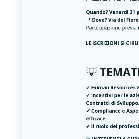
Quando? Venerdì 31 g
📍
Dove? Via dei Fiore
Partecipazione previa 
LE ISCRIZIONI SI CHI
💡
TEMATI
✔
Human Resources & 
✔ I
ncentivi per le az
Contratti di Sviluppo
✔ Compliance e Aspet
efficace.
✔ Il ruolo del profess