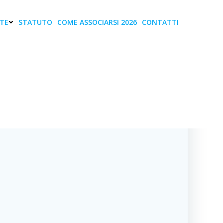
TE
STATUTO
COME ASSOCIARSI 2026
CONTATTI
TIF”- Un evento
iendale!
ALE!