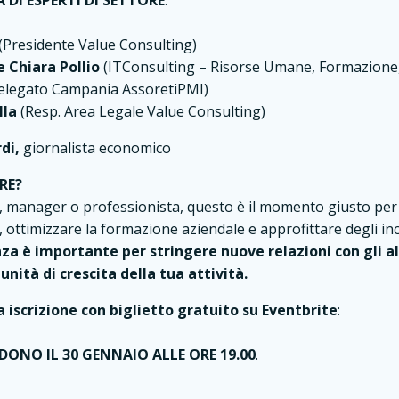
 DI ESPERTI DI SETTORE
:
(Presidente Value Consulting)
e Chiara Pollio
(ITConsulting – Risorse Umane, Formazione,
elegato Campania AssoretiPMI)
lla
(Resp. Area Legale Value Consulting)
di,
giornalista economico
RE?
, manager o professionista, questo è il momento giusto per
, ottimizzare la formazione aziendale e approfittare degli ince
za è importante per stringere nuove relazioni con gli al
nità di crescita della tua attività.
 iscrizione
con biglietto gratuito su
Eventbrite
:
UDONO IL 30 GENNAIO ALLE ORE 19.00
.