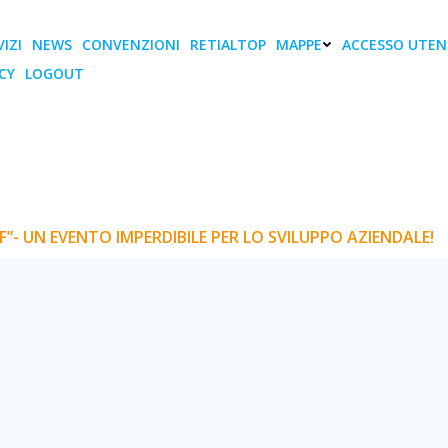
IZI
NEWS
CONVENZIONI
RETIALTOP
MAPPE
ACCESSO UTEN
CY
LOGOUT
poli: “FINANCIAL APERI
bile per lo sviluppo az
PERITIF”- UN EVENTO IMPERDIBILE PER LO SVILUPPO AZIEND
IF”- UN EVENTO IMPERDIBILE PER LO SVILUPPO AZIENDALE!