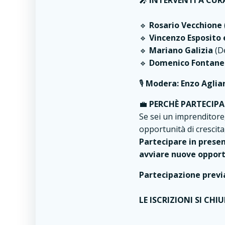
🎤
INTERVENTI A CURA
🔹
Rosario Vecchione
🔹
Vincenzo Esposito 
🔹
Mariano Galizia
(D
🔹
Domenico Fontane
🎙
Modera: Enzo Agliar
💼
PERCHÈ PARTECIPA
Se sei un imprenditore
opportunità di crescita
Partecipare in presen
avviare nuove opportu
Partecipazione previa
LE ISCRIZIONI SI CHI