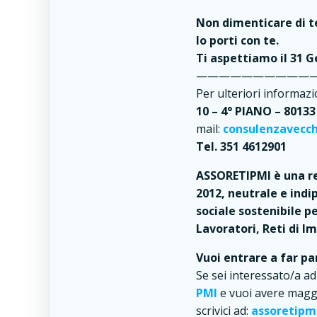
Non dimenticare di te
lo porti con te.
Ti aspettiamo il 31 G
———————————
Per ulteriori informaz
10 – 4° PIANO – 8013
mail:
consulenzavecc
Tel. 351 4612901
ASSORETIPMI è una rea
2012, neutrale e indi
sociale sostenibile pe
Lavoratori, Reti di I
Vuoi entrare a far p
Se sei interessato/a ad
PMI
e vuoi avere maggi
scrivici ad:
assoretip