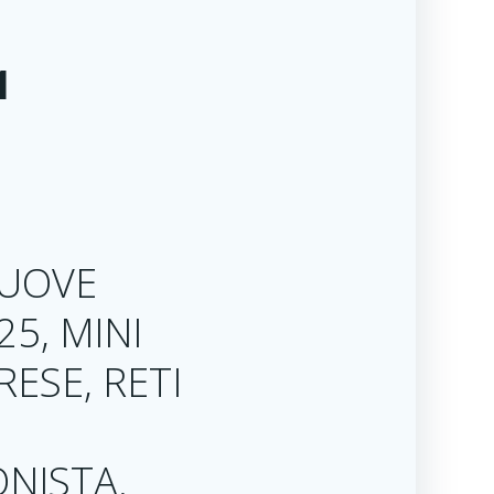
1
NUOVE
25, MINI
RESE, RETI
ONISTA.