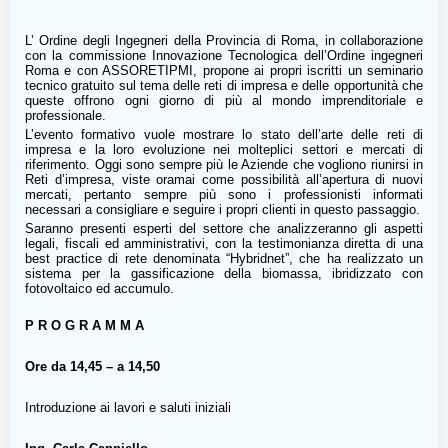
L’ Ordine degli Ingegneri della Provincia di Roma, in collaborazione
con la commissione Innovazione Tecnologica dell’Ordine ingegneri
Roma e con ASSORETIPMI, propone ai propri iscritti un seminario
tecnico gratuito sul tema delle reti di impresa e delle opportunità che
queste offrono ogni giorno di più al mondo imprenditoriale e
professionale.
L’evento formativo vuole mostrare lo stato dell’arte delle reti di
impresa e la loro evoluzione nei molteplici settori e mercati di
riferimento. Oggi sono sempre più le Aziende che vogliono riunirsi in
Reti d’impresa, viste oramai come possibilità all’apertura di nuovi
mercati, pertanto sempre più sono i professionisti informati
necessari a consigliare e seguire i propri clienti in questo passaggio.
Saranno presenti esperti del settore che analizzeranno gli aspetti
legali, fiscali ed amministrativi, con la testimonianza diretta di una
best practice di rete denominata “Hybridnet”, che ha realizzato un
sistema per la gassificazione della biomassa, ibridizzato con
fotovoltaico ed accumulo.
P R O G R A M M A
Ore da 14,45 – a 14,50
Introduzione ai lavori e saluti iniziali