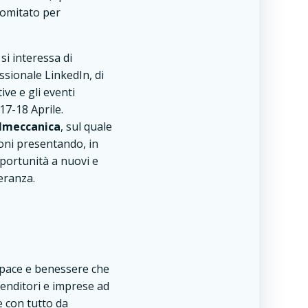
Comitato per
i interessa di
ssionale LinkedIn, di
ive e gli eventi
 17-18 Aprile.
almeccanica
, sul quale
ioni presentando, in
pportunità a nuovi e
eranza.
i pace e benessere che
enditori e imprese ad
e con tutto da