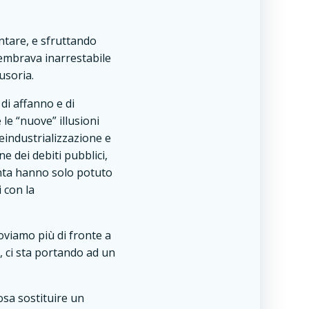
entare, e sfruttando
sembrava inarrestabile
usoria.
di affanno e di
e le “nuove” illusioni
eindustrializzazione e
 dei debiti pubblici,
anta hanno solo potuto
 con la
oviamo più di fronte a
o, ci sta portando ad un
osa sostituire un