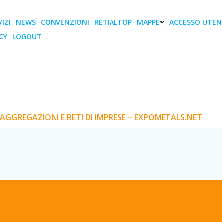
IZI
NEWS
CONVENZIONI
RETIALTOP
MAPPE
ACCESSO UTEN
CY
LOGOUT
emmo conoscere su agg
 imprese – Expometals.
 SU AGGREGAZIONI E RETI DI IMPRESE – EXPOMETALS.NE
GGREGAZIONI E RETI DI IMPRESE – EXPOMETALS.NET