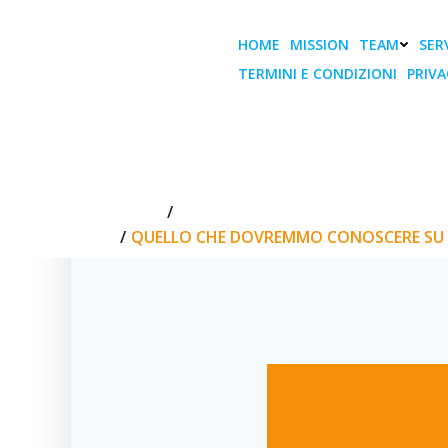
Vai
al
HOME
MISSION
TEAM
SERV
contenuto
TERMINI E CONDIZIONI
PRIVA
Quello che dovr
di
HOME
QUELLO CHE DOVREMMO CONOSCERE
QUELLO CHE DOVREMMO CONOSCERE SU A