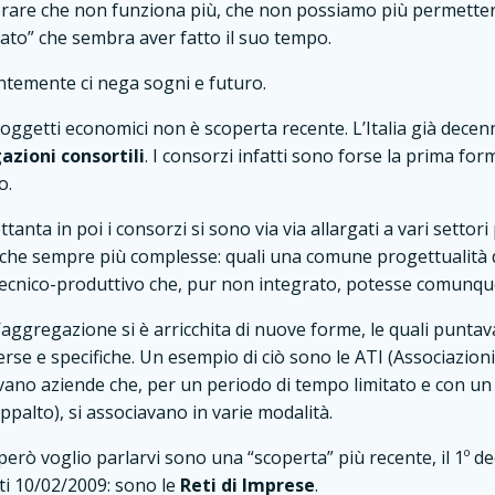
vorare che non funziona più, che non possiamo più permetter
ciato” che sembra aver fatto il suo tempo.
ntemente ci nega sogni e futuro.
oggetti economici non è scoperta recente. L’Italia già decenn
zioni consortili
. I consorzi infatti sono forse la prima for
o.
anta in poi i consorzi si sono via via allargati a vari settori 
iche sempre più complesse: quali una comune progettualità d
tecnico-produttivo che, pur non integrato, potesse comunque
l’aggregazione si è arricchita di nuove forme, le quali punta
erse e specifiche. Un esempio di ciò sono le ATI (Associazio
ivano aziende che, per un periodo di tempo limitato e con un 
palto), si associavano in varie modalità.
però voglio parlarvi sono una “scoperta” più recente, il 1º d
tti 10/02/2009: sono le
Reti di Imprese
.