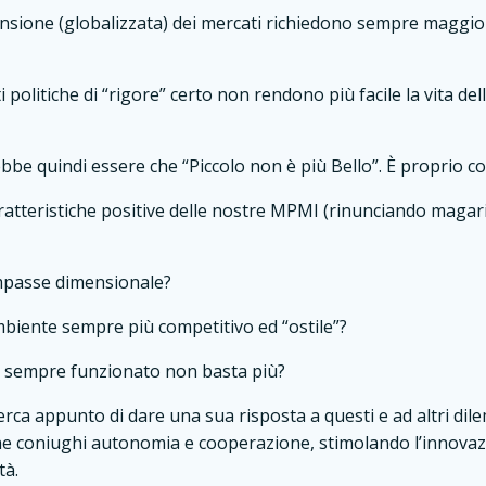
sione (globalizzata) dei mercati richiedono sempre maggior
i politiche di “rigore” certo non rendono più facile la vita del
be quindi essere che “Piccolo non è più Bello”. È proprio co
atteristiche positive delle nostre MPMI (rinunciando magari
impasse dimensionale?
biente sempre più competitivo ed “ostile”?
a sempre funzionato non basta più?
erca appunto di dare una sua risposta a questi e ad altri d
 che coniughi autonomia e cooperazione, stimolando l’innov
tà.