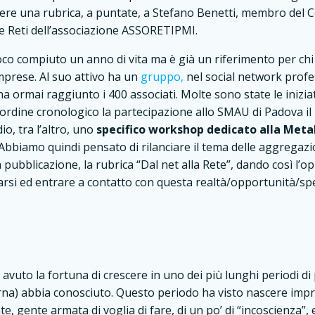
ere una rubrica, a puntate, a Stefano Benetti, membro del 
ne Reti dell’associazione ASSORETIPMI.
 compiuto un anno di vita ma è già un riferimento per chi s
mprese. Al suo attivo ha un
gruppo,
nel social network profe
a ormai raggiunto i 400 associati. Molte sono state le iniziat
n ordine cronologico la partecipazione allo SMAU di Padova il
dio, tra l’altro, uno
specifico workshop dedicato alla Met
 Abbiamo quindi pensato di rilanciare il tema delle aggregaz
pubblicazione, la rubrica “Dal net alla Rete”, dando così l’o
rmarsi ed entrare a contatto con questa realtà/opportunità/sp
avuto la fortuna di crescere in uno dei più lunghi periodi d
rna) abbia conosciuto. Questo periodo ha visto nascere impr
, gente armata di voglia di fare, di un po’ di “incoscienza”, 