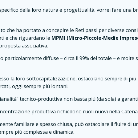
specifico della loro natura e progettualità, vorrei fare una
o che ha portato a concepire le Reti passi per diverse consi
anti e che riguardano le
MPMI (Micro-Piccole-Medie Impres
 proposta associativa.
o particolarmente diffuse – circa il 99% del totale – e molte 
sso la loro sottocapitalizzazione, ostacolano sempre di più u
cati, oggi sempre più lontani.
ianalità” tecnico-produttiva non basta più (da sola) a garant
oncentrazione produttiva richiedono ruoli nuovi nella Catena
emente familiare e spesso chiusa, può ostacolare il fluire di u
sempre più complessa e dinamica.