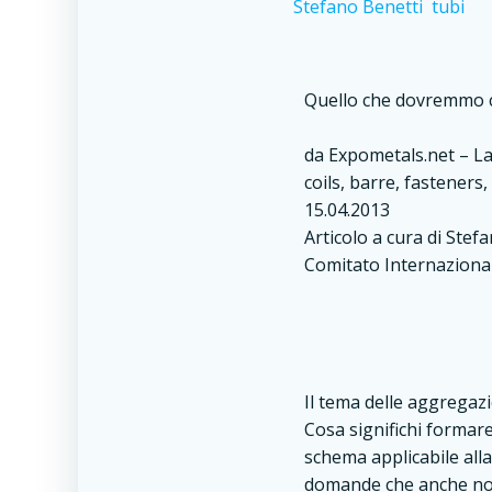
Stefano Benetti
tubi
Quello che dovremmo c
da Expometals.net –
La
coils, barre, fasteners
15.04.2013
Articolo a cura di Stef
Comitato Internaziona
Il tema delle aggregaz
Cosa significhi formar
schema applicabile alla
domande che anche noi 