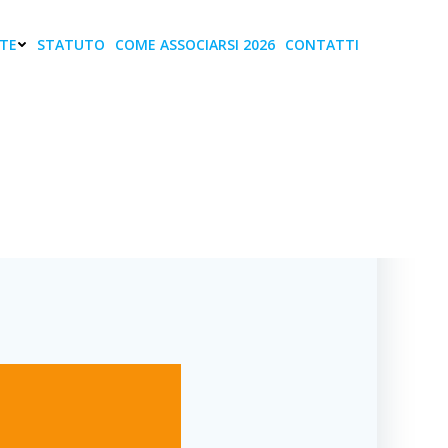
TE
STATUTO
COME ASSOCIARSI 2026
CONTATTI
regazioni e reti
net
T