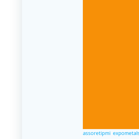
assoretipmi
expometal