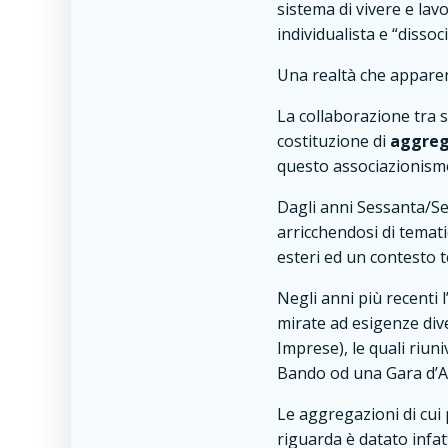
sistema di vivere e la
individualista e “disso
Una realtà che appare
La collaborazione tra s
costituzione di
aggrega
questo associazionism
Dagli anni Sessanta/Sett
arricchendosi di temat
esteri ed un contesto 
Negli anni più recenti 
mirate ad esigenze div
Imprese), le quali riun
Bando od una Gara d’Ap
Le aggregazioni di cui 
riguarda è datato infa