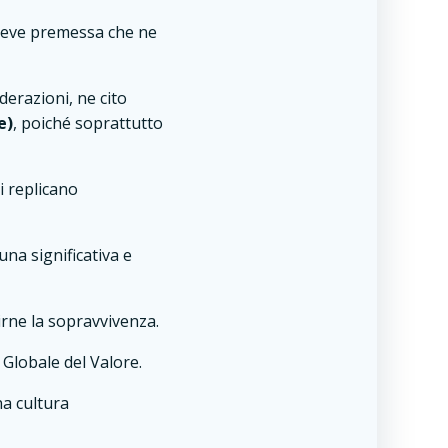
 breve premessa che ne
derazioni, ne cito
e)
, poiché soprattutto
si replicano
na significativa e
irne la sopravvivenza.
 Globale del Valore.
na cultura