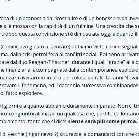
trita di un’economia da ricostruire e di un benessere da inv
 si è mossa con la rapidità di un fulmine. Una crescita che 
troppo questa convinzione si è dimostrata oggi alquanto ill
 (cominciavo giusto a lavorare) abbiamo visto i primi segnali 
a, dalla crisi petrolifera ai conflitti sociali. Poi sono arrivat
date dal duo Reagan-Thatcher, durante i quali “grazie” alla d
e finanziaria, accompagnate dalla contemporanea esplosione
inanza si avvitarono in una pericolosa spirale. Gli anni Nov
ravare il fenomeno, ed il decennio successivo combinandosi
oi fatto esplodere.
tri giorni e a quanto abbiamo duramente imparato. Non ci tr
ciclico-congiunturali ma ad un qualcosa che, partito da lontan
mbiamento, tanto che si dice:
niente sarà più come prima.
ni di vecchie (ingannevoli?) sicurezze, a domandarci con che c