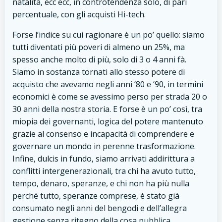
natalità, ecc ecc, in controtendenza solo, di pari
percentuale, con gli acquisti Hi-tech.
Forse l’indice su cui ragionare è un po’ quello: siamo
tutti diventati più poveri di almeno un 25%, ma
spesso anche molto di più, solo di 3 o 4 anni fà.
Siamo in sostanza tornati allo stesso potere di
acquisto che avevamo negli anni ’80 e ‘90, in termini
economici è come se avessimo perso per strada 20 o
30 anni della nostra storia. E forse è un po’ così, tra
miopia dei governanti, logica del potere mantenuto
grazie al consenso e incapacità di comprendere e
governare un mondo in perenne trasformazione.
Infine, dulcis in fundo, siamo arrivati addirittura a
conflitti intergenerazionali, tra chi ha avuto tutto,
tempo, denaro, speranze, e chi non ha più nulla
perché tutto, speranze comprese, è stato già
consumato negli anni del bengodi e dell’allegra
gestione senza ritegno della cosa pubblica.